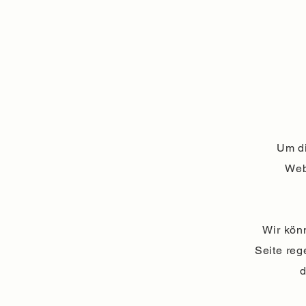
Um di
Web
Wir könn
Seite reg
d