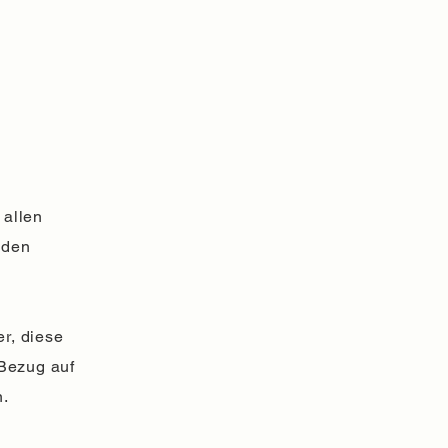
 allen
nden
er, diese
 Bezug auf
n.