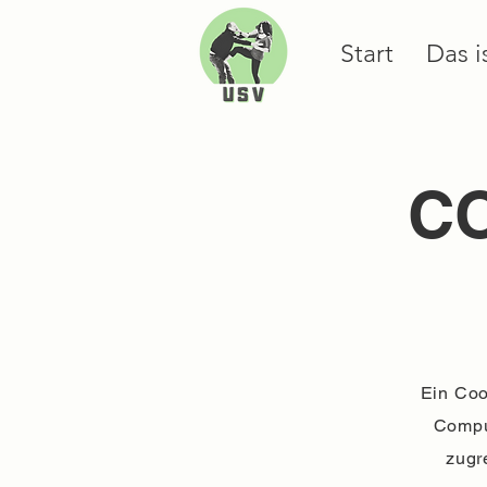
Start
Das i
CO
Ein Coo
Compu
zugr