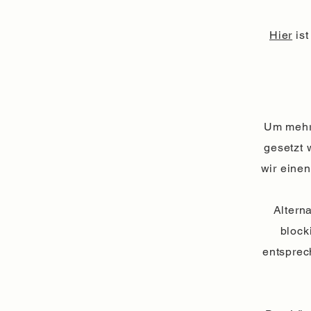
Hier
ist
Um mehr 
gesetzt 
wir eine
Altern
block
entsprec