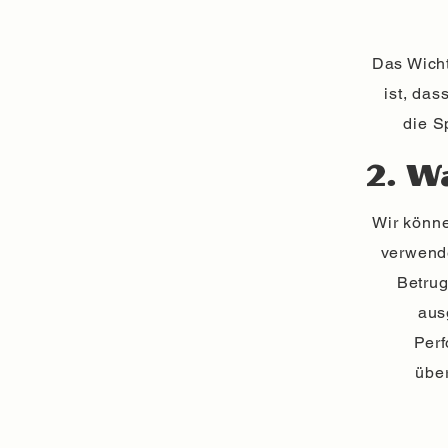
Das Wicht
ist, das
die S
2. W
Wir könne
verwende
Betrug
aus
Perf
übe