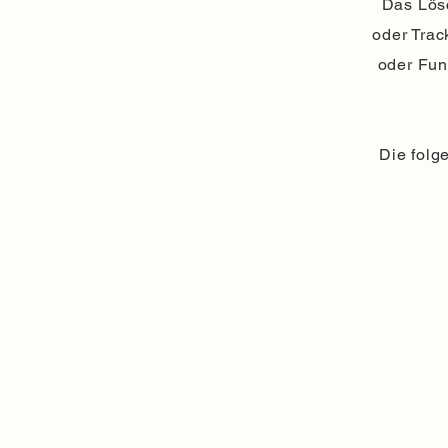
Das Lösc
oder Trac
oder Fun
Die folg