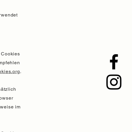
erwendet
e Cookies
empfehlen
kies.org
.
ätzlich
rowser
rweise im