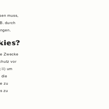
ssen muss,
 B. durch
ungen.
kies?
che Zwecke
chutz vor
 ii) um
 die
te zu
s zu